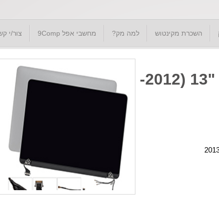
השכרת מקינטוש
למה מק?
מחשבי אפל 9Comp
צור/י קש
מסך לנייד אפל מקבוק פרו "13 (2012-