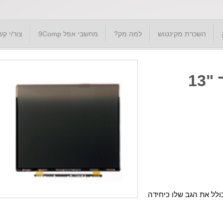
השכרת מקינטוש
למה מק?
מחשבי אפל 9Comp
צור/י קש
מסך לנייד אפל מקבוק אייר "13
עצמו, אצלנו המסך כולל את הגב שלו כיחידה