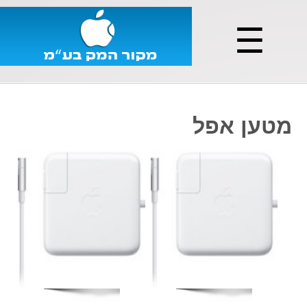
☰
מטען אפל