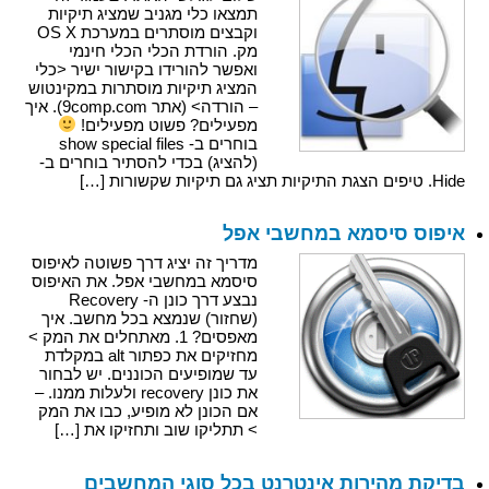
תמצאו כלי מגניב שמציג תיקיות
וקבצים מוסתרים במערכת OS X
מק. הורדת הכלי הכלי חינמי
ואפשר להורידו בקישור ישיר <כלי
המציג תיקיות מוסתרות במקינטוש
– הורדה> (אתר 9comp.com). איך
מפעילים? פשוט מפעילים!
בוחרים ב- show special files
(להציג) בכדי להסתיר בוחרים ב-
Hide. טיפים הצגת התיקיות תציג גם תיקיות שקשורות […]
איפוס סיסמא במחשבי אפל
מדריך זה יציג דרך פשוטה לאיפוס
סיסמא במחשבי אפל. את האיפוס
נבצע דרך כונן ה- Recovery
(שחזור) שנמצא בכל מחשב. איך
מאפסים? 1. מאתחלים את המק >
מחזיקים את כפתור alt במקלדת
עד שמופיעים הכוננים. יש לבחור
את כונן recovery ולעלות ממנו. –
אם הכונן לא מופיע, כבו את המק
> תתליקו שוב ותחזיקו את […]
בדיקת מהירות אינטרנט בכל סוגי המחשבים