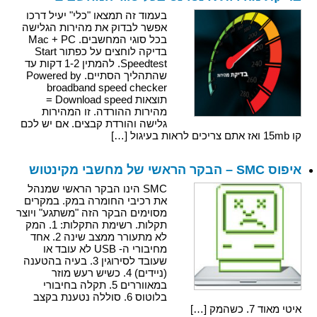
בעמוד זה תמצאו "כלי" יעיל דרכו
אפשר לבדוק את מהירות הגלישה
בכל סוגי המחשבים. Mac + PC
בדיקה לוחצים על כפתור Start
Speedtest. להמתין 1-2 דקות עד
שהתהליך הסתיים. Powered by
broadband speed checker
תוצאות Download speed =
מהירות ההורדה. זו המהירות
גלישה והורדת קבצים. אם יש לכם
קו 15mb ואז אתם צריכים לראות בעיגול […]
איפוס SMC – הבקר הראשי של מחשבי מקינטוש
SMC הינו הבקר הראשי שמנהל
את רכיבי החומרה במק. במקרים
מסוימים הבקר הזה "משתגע" ויוצר
תקלות. רשימת התקלות: 1. המק
לא מתעורר ממצב שינה 2. אחד
מחיבורי ה- USB לא עובד או
שעובד לסירוגין 3. בעיה בהטענה
(ניידים) 4. כשיש רעש מוזר
במאווררים 5. תקלה בחיבורי
בלוטוס 6. סוללה נטענת בקצב
איטי מאוד 7. כשהמק […]