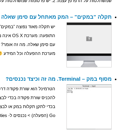
שמשתלטות על הדפדפן עצמו. 2. יש פרסומות שמשתלטות על כל המק. איך […]
תקלה "במקים" – המק מאתחל עם סימן שאלה
התופעה: 
עם סימן שאלה. מה זה אומר? ב
מערכת ההפעלה וכל המידע
מסוף במק – Terminal. מה זה וכיצד נכנסים?
להכניס שורת פקודה בכדי ל
בכדי לתקן תקלות במק או לבצע 
Go (הפעלה) > נכנסים ל- Utilities (עזרים) > […]