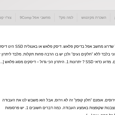
השכרת מקינטוש
למה מק?
מחשבי אפל 9Comp
צור/י קש
במאמר זה אמליץ בחום רב על שדרוג מחשב אפל בדיסק פלאש. דיסק פלאש או באנגלית SSD הינו
 בלבד ללא "חלקים נעים" ולכן יש בו הרבה פחות תקלות. מלבד ליתרון ז
י גדול – דיסקים מסוג פלאש […]
סים. אומנם "חלון קופץ" זה לא וירוס, אבל הוא משבש לנו את העבודה
ומעצבן לא פחות! עמוד זה יציג איך להסיר את הפרסומות המעצבנות שקופצות באמצע העבודה. כמה דברים חשובים 1. יש פרסומות