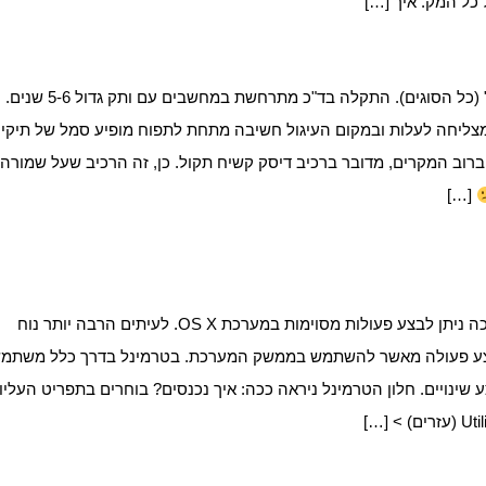
יש תקלה מאוד נפוצה "במקים" (כל הסוגים). התקלה בד"כ מתרחשת במחשבים עם ותק גדול 5-6 שנים.
מערכת OS X אינה מצליחה לעלות ובמקום העיגול חשיבה מתחת לתפוח מופיע סמל של תיקי
רוב המקרים, מדובר ברכיב דיסק קשיח תקול. כן, זה הרכיב שעל שמורה
[…]
הטרמינל הוא שורת פקודה דרכה ניתן לבצע פעולות מסוימות במערכת OS X. לעיתים הרבה יותר נוח
בצע פעולה מאשר להשתמש בממשק המערכת. בטרמינל בדרך כלל משתמ
שינויים. חלון הטרמינל ניראה ככה: איך נכנסים? בוחרים בתפריט העליון