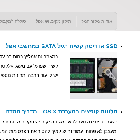
אודות מקור המק
תיקון מקינטוש אפל
סוללה למקבוק
SSD או דיסק קשיח רגיל SATA במחשבי אפל
קשיח שפועל עם מעגל אלקטרוני
יש לו עוד הרבה יתרונות נוספים. מדוע כדאי SSD ? יתרונות 1. היתרון הכ
חלונות קופצים במערכת OS X – מדריך הסרה
בצער רב אני מצטער לבשר שגם במקים יש תקלות שדומות לוירו